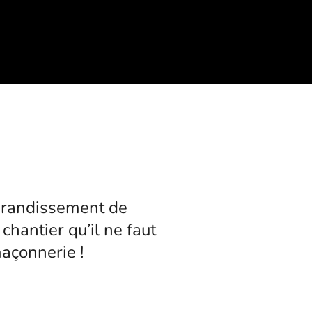
Accueil
Génie ci
Maçonn
Terras
">
Contac
agrandissement de
 chantier qu’il ne faut
maçonnerie !